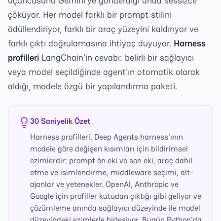
üçüncüsünü Gemini'ye gönderdiği anda sessizce
çöküyor. Her model farklı bir prompt stilini
ödüllendiriyor, farklı bir araç yüzeyini kaldırıyor ve
farklı çıktı doğrulamasına ihtiyaç duyuyor.
Harness
profilleri
LangChain'in cevabı: belirli bir sağlayıcı
veya model seçildiğinde agent'ın otomatik olarak
aldığı, modele özgü bir yapılandırma paketi.
30 Saniyelik Özet
Harness profilleri, Deep Agents harness'ının
modele göre değişen kısımları için bildirimsel
ezimlerdir: prompt ön eki ve son eki, araç dahil
etme ve isimlendirme, middleware seçimi, alt-
ajanlar ve yetenekler. OpenAI, Anthropic ve
Google için profiller kutudan çıktığı gibi geliyor ve
çözümleme anında sağlayıcı düzeyinde ile model
düzeyindeki ezimlerle birleşiyor. Bugün Python'da