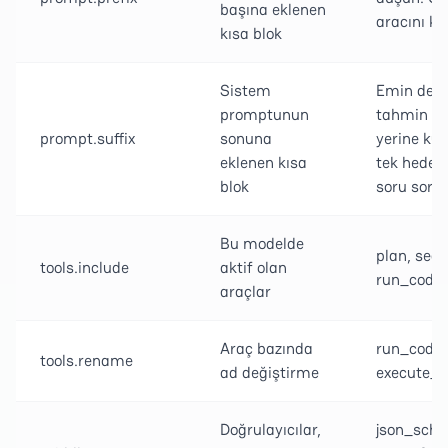
başına eklenen
aracını ku
kısa blok
Sistem
Emin deği
promptunun
tahmin e
prompt.suffix
sonuna
yerine kul
eklenen kısa
tek hedefli
blok
soru sor.
Bu modelde
plan, sear
tools.include
aktif olan
run_code
araçlar
Araç bazında
run_code
tools.rename
ad değiştirme
execute_p
Doğrulayıcılar,
json_sch