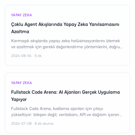
YAPAY ZEKA
Çoklu Agent Akışlarında Yapay Zeka Yanılsamasını
Azaltma
Karmaşık akışlarda yapay zeka halüsinasyonlarını izlemek
ve azaltmak için gerekli değerlendirme yöntemlerini, doğru
iş akışı tasarımlarını keşfedin.
2026-08-04 · 5 dk
YAPAY ZEKA
Fullstack Code Arena: AI Ajanları Gerçek Uygulama
Yapıyor
Fullstack Code Arena, kodlama ajanları için çıtayı
yükseltiyor: bileşen değil; veritabanı, API ve dağıtım içeren
gerçek uygulama teslim gerekiyor.
2026-07-08 · 8 dk okuma