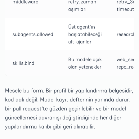
middleware
retry, zaman
retry_3x,
aşımları
timeout_
Üst agent'ın
subagents.allowed
başlatabileceği
researcher
alt-ajanlar
Bu modele açık
web_sear
skills.bind
olan yetenekler
repo_read
Mesele bu form. Bir profil bir yapılandırma belgesidir,
kod dalı değil. Model kayıt defterinin yanında durur,
bir pull request'te gözden geçirilebilir ve bir model
güncellemesi davranışı değiştirdiğinde her diğer
yapılandırma kalıbı gibi geri alınabilir.