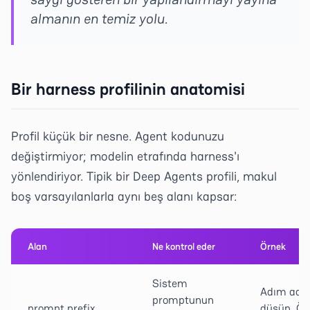
almanın en temiz yolu.
Bir harness profilinin anatomisi
Profil küçük bir nesne. Agent kodunuzu
değiştirmiyor; modelin etrafında harness'ı
yönlendiriyor. Tipik bir Deep Agents profili, makul
boş varsayılanlarla aynı beş alanı kapsar:
Alan
Ne kontrol eder
Örnek
Sistem
Adım adı
promptunun
prompt.prefix
düşün. Ön