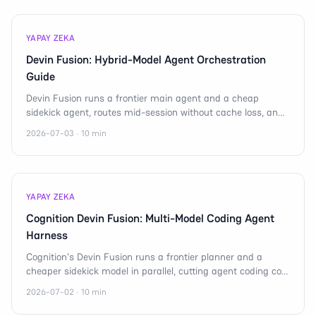
YAPAY ZEKA
Devin Fusion: Hybrid-Model Agent Orchestration
Guide
Devin Fusion runs a frontier main agent and a cheap
sidekick agent, routes mid-session without cache loss, and
cuts coding-agent cost by 35%.
2026-07-03 · 10 min
YAPAY ZEKA
Cognition Devin Fusion: Multi-Model Coding Agent
Harness
Cognition's Devin Fusion runs a frontier planner and a
cheaper sidekick model in parallel, cutting agent coding cost
35% without breaking the token cache.
2026-07-02 · 10 min