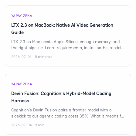
YAPAY ZEKA
LTX 2.3 on MacBook: Native AI Video Generation
Guide
LTX 2.3 on Mac needs Apple Silicon, enough memory, and
the right pipeline. Learn requirements, install paths, model
choices, and tradeoffs clearly.
2026-07-04 · 8 min read
YAPAY ZEKA
Devin Fusion: Cognition's Hybrid-Model Coding
Harness
Cognition's Devin Fusion pairs a frontier model with a
sidekick to cut agentic coding costs 35%. What it means for
mobile, n8n, and AI agent orchestration.
2026-07-04 · 9 min