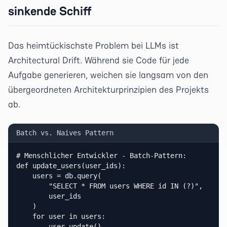
sinkende Schiff
Das heimtückischste Problem bei LLMs ist
Architectural Drift. Während sie Code für jede
Aufgabe generieren, weichen sie langsam von den
übergeordneten Architekturprinzipien des Projekts
ab.
Batch vs. Naives Pattern
# Menschlicher Entwickler - Batch-Pattern:

def update_users(user_ids):

    users = db.query(

        "SELECT * FROM users WHERE id IN (?)",

        user_ids

    )

    for user in users:

        user.update()
