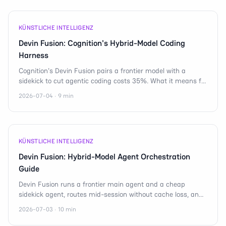
KÜNSTLICHE INTELLIGENZ
Devin Fusion: Cognition's Hybrid-Model Coding
Harness
Cognition's Devin Fusion pairs a frontier model with a
sidekick to cut agentic coding costs 35%. What it means for
mobile, n8n, and AI agent orchestration.
2026-07-04 · 9 min
KÜNSTLICHE INTELLIGENZ
Devin Fusion: Hybrid-Model Agent Orchestration
Guide
Devin Fusion runs a frontier main agent and a cheap
sidekick agent, routes mid-session without cache loss, and
cuts coding-agent cost by 35%.
2026-07-03 · 10 min