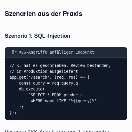
Szenarien aus der Praxis
Szenario 1: SQL-Injection
Für XSS-Angriffe anfälliger Endpunkt
// KI hat es geschrieben, Review bestanden,

// in Produktion ausgeliefert:

app.get('/search', (req, res) => {

    const query = req.query.q;

    db.execute(

        `SELECT * FROM products

         WHERE name LIKE '%${query}%'`

    );

});
Der erste XSS-Angriff kam nur 2 Tage später.