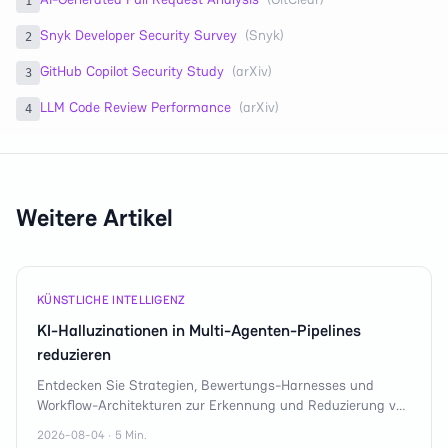
1
Snyk Developer Security Survey
(
Snyk
)
2
GitHub Copilot Security Study
(
arXiv
)
3
LLM Code Review Performance
(
arXiv
)
4
Weitere Artikel
KÜNSTLICHE INTELLIGENZ
KI-Halluzinationen in Multi-Agenten-Pipelines
reduzieren
Entdecken Sie Strategien, Bewertungs-Harnesses und
Workflow-Architekturen zur Erkennung und Reduzierung von
KI-Halluzinationen in komplexen Systemen.
2026-08-04 · 5 Min.